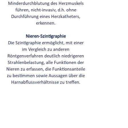
Minderdurchblutung des Herzmuskels
führen, nicht-invasiv, d.h. ohne
Durchführung eines Herzkatheters,
erkennen.
Nieren-Szintigraphie
Die Szintigraphie ermöglicht, mit einer
im Vergleich zu anderen
Röntgenverfahren deutlich niedrigeren
Strahlenbelastung, alle Funktionen der
Nieren zu erfassen, die Funktionsanteile
zu bestimmen sowie Aussagen über die
Harnabflussverhältnisse zu treffen.
DAT-Scan
Um neurodegenerative Erkrankungen
wie z.B. Parkinson früh zu erkennen,
kann ein DAT-Scan (Dopamin-
Transporter-Szintigraphie) helfen. Vor