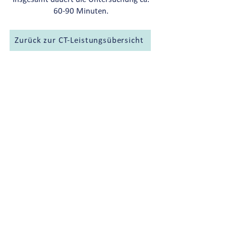
60-90 Minuten.
Zurück zur CT-Leistungsübersicht
Diese Leistung bieten wir an folgenden
Standorten an: