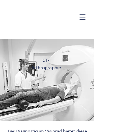
CT-
Arthrographie
Das Diagnosticum Visiorad bietet diese