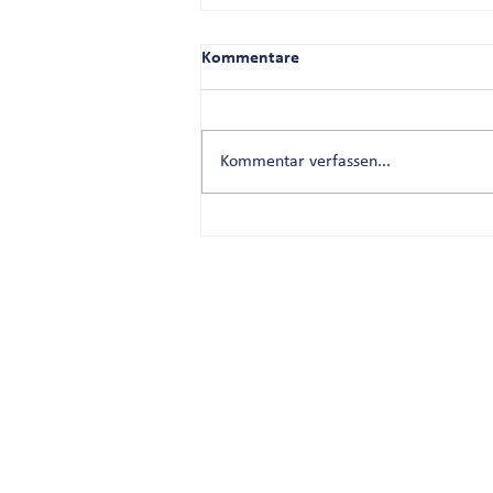
Kommentare
Kommentar verfassen...
Herzlich Willkommen Frau Ilka
Rahlff
Diagnosticum V
D