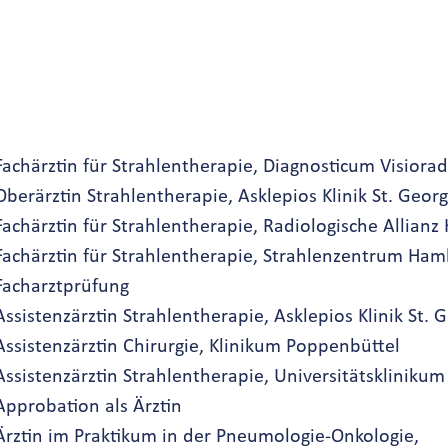
Seit 01/2026		Fachärztin für Strahlentherapie, Diagnosticum Vis
05/2025-10/2025	Oberärztin Strahlentherapie, Asklepios Klinik St. Georg
2016-2025		Fachärztin für Strahlentherapie, Radiologische Allia
2014-2016		Fachärztin für Strahlentherapie, Strahlenzentrum 
4.07.2012		Facharztprüfung
2005-2014		Assistenzärztin Strahlentherapie, Asklepios Klinik St.
2004-2005		Assistenzärztin Chirurgie, Klinikum Poppenbüttel
2002-2004		Assistenzärztin Strahlentherapie, Universitätsklini
1.06.2002		Approbation als Ärztin
2000-2002		Ärztin im Praktikum in der Pneumologie-Onkologie,