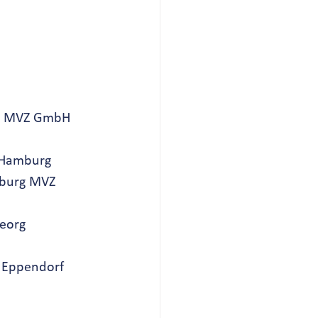
iorad MVZ GmbH
nz Hamburg
Hamburg MVZ 
 Georg
kum Eppendorf