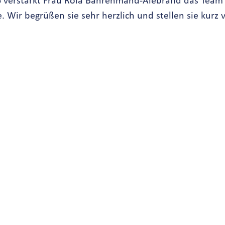
6 verstärkt Frau Roia Bahrehmand-Alebrand das Team 
. Wir begrüßen sie sehr herzlich und stellen sie kurz v