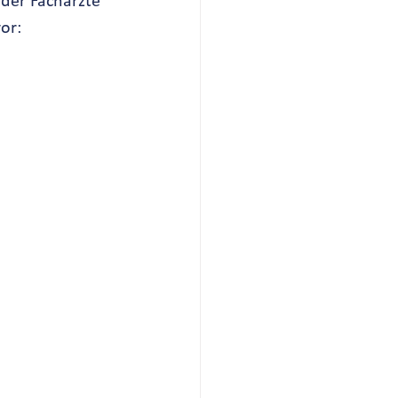
der Fachärzte 
or: